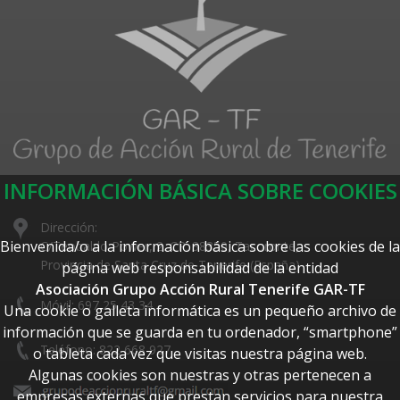
INFORMACIÓN BÁSICA SOBRE COOKIES
Dirección:
Bienvenida/o a la información básica sobre las cookies de la
C/Teobaldo Power, 2. CP: 38350, Tacoronte,
Provincia de Santa Cruz de Tenerife (España)
página web responsabilidad de la entidad
Asociación Grupo Acción Rural Tenerife GAR-TF
Móvil: 697 25 43 34
Una cookie o galleta informática es un pequeño archivo de
información que se guarda en tu ordenador, “smartphone”
Teléfono: 822 668 927
o tableta cada vez que visitas nuestra página web.
Algunas cookies son nuestras y otras pertenecen a
empresas externas que prestan servicios para nuestra