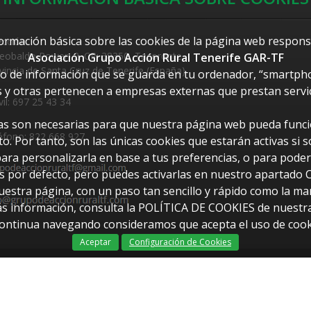
formación básica sobre las cookies de la página web responsa
ección:
eobaldo Power, 2. CP: 38350, Tacoronte,
Asociación Grupo Acción Rural Tenerife GAR-TF
vincia de Santa Cruz de Tenerife (España)
vo de información que se guarda en tu ordenador, “smartphon
 y otras pertenecen a empresas externas que prestan servi
il: 697 25 43 34
icas son necesarias para que nuestra página web pueda funcio
éfono: 822 668 927
o. Por tanto, son las únicas cookies que estarán activas si 
para personalizarla en base a tus preferencias, o para pode
as por defecto, pero puedes activarlas en nuestro apartad
stra página, con un paso tan sencillo y rápido como la marca
ás información, consulta la POLÍTICA DE COOKIES de nuestr
continua navegando consideramos que acepta el uso de cook
Aceptar
Configuración de Cookies
Dis