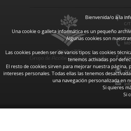
Bienvenida/o a la in
Dir
C/T
Pro
Una cookie o galleta informática es un pequeño archi
Algunas cookies son nuestras
Móv
Las cookies pueden ser de varios tipos: las cookies técn
Tel
tenemos activadas por defect
El resto de cookies sirven para mejorar nuestra página, 
intereses personales. Todas ellas las tenemos desactivad
una navegación personalizada en nue
Si quieres m
Si 
© Todos los derechos reservados 2026.
-
Aviso Legal
-
Política de cookies