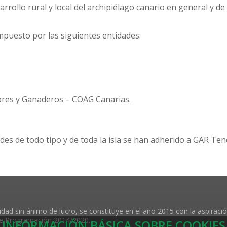
rrollo rural y local del archipiélago canario en general y de l
mpuesto por las siguientes entidades:
ores y Ganaderos – COAG Canarias.
des de todo tipo y de toda la isla se han adherido a GAR Te
dad sin ánimo de lucro, se constituye en el año 2015 con la aspiraci
 de Programación 2014/2020.
INFORMACIÓN BÁSICA SOBRE COOKIES