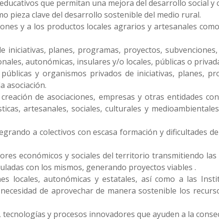
educativos que permitan una mejora del desarrollo social y 
mo pieza clave del desarrollo sostenible del medio rural.
iones y a los productos locales agrarios y artesanales com
de iniciativas, planes, programas, proyectos, subvenciones
onales, autonómicas, insulares y/o locales, públicas o privad
 públicas y organismos privados de iniciativas, planes, p
la asociación.
creación de asociaciones, empresas y otras entidades con 
rísticas, artesanales, sociales, culturales y medioambientale
egrando a colectivos con escasa formación y dificultades d
ores económicos y sociales del territorio transmitiendo las 
nculadas con los mismos, generando proyectos viables .
nes locales, autonómicas y estatales, así como a las Inst
a necesidad de aprovechar de manera sostenible los recur
 tecnologías y procesos innovadores que ayuden a la consec