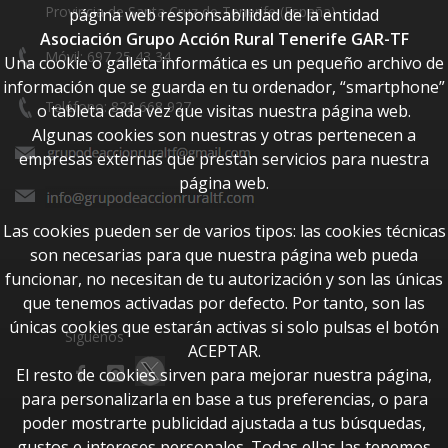
Provincia de Santa Cruz de Tenerife (España)
página web responsabilidad de la entidad
Asociación Grupo Acción Rural Tenerife GAR-TF
Móvil: 697 25 43 34
Una cookie o galleta informática es un pequeño archivo de
información que se guarda en tu ordenador, “smartphone”
Teléfono: 822 668 927
o tableta cada vez que visitas nuestra página web.
Algunas cookies son nuestras y otras pertenecen a
empresas externas que prestan servicios para nuestra
página web.
Las cookies pueden ser de varios tipos: las cookies técnicas
son necesarias para que nuestra página web pueda
funcionar, no necesitan de tu autorización y son las únicas
que tenemos activadas por defecto. Por tanto, son las
únicas cookies que estarán activas si solo pulsas el botón
Síguenos
ACEPTAR.
El resto de cookies sirven para mejorar nuestra página,
para personalizarla en base a tus preferencias, o para
poder mostrarte publicidad ajustada a tus búsquedas,
gustos e intereses personales. Todas ellas las tenemos